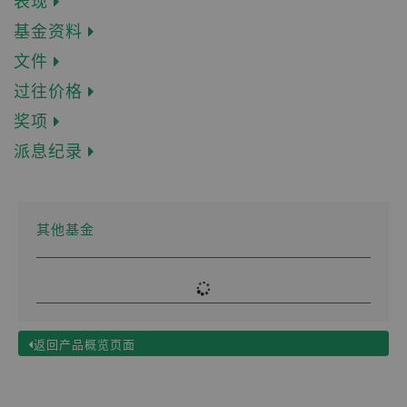
表现
基金可投资于中国及其他亚洲地区市场，故涉及新兴市场风险。
基金资料
一般而言，由于与新兴市场有关之政治、社会、经济及监管方面
之不明朗因素会造成额外风险，投资于新兴市场比投资于发达市
文件
场较为波动。基金之价值或会巨幅波动及可于短时间内大幅下
过往价格
滑。阁下可能损失投资的全部价值。
基金可投资于涉及重大风险如交易方违约风险、无力偿还或流动
奖项
性风险的衍生产品，故可能使本基金承受重大损失。
派息纪录
就派息单位而言，基金经理目前有意每月分派股息。然而，息率
并不保证。派息率并非基金回报之准则。基金在支付派息时，可
从资本中支付派息。投资者应注意从资本中支付派息时，即表示
及相当于从阁下原本投资的金额中，或从该等金额赚取的资本收
其他基金
益中退回或提取部份款项，可能实时导致单位价值下跌。
阁下不应仅就本网站提供之资料而作出投资决定。请参阅有关基
金之解释备忘录，以了解基金详情及风险因素。
返回产品概览页面