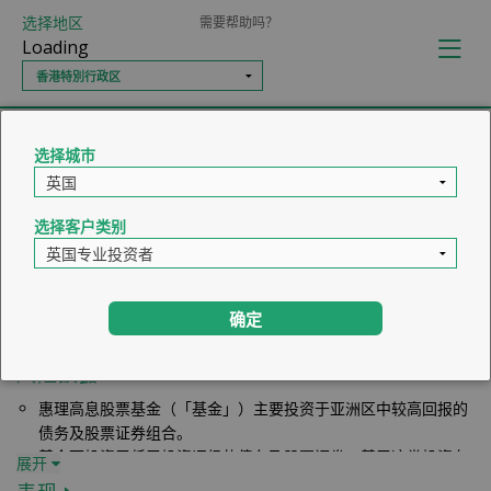
选择地区
需要帮助吗？
Loading
选择城巿
选择客户类别
惠理高息股票基金
确定
风险披露
惠理高息股票基金（「基金」）主要投资于亚洲区中较高回报的
债务及股票证券组合。
基金可投资于低于投资评级的债务及股票证券。基于这类投资存
展开
有投机成份，基金或因此涉及较高风险。